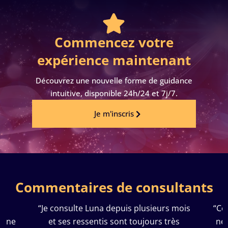

Commencez votre
expérience maintenant
Découvrez une nouvelle forme de guidance
intuitive, disponible 24h/24 et 7j/7.
Je m'inscris
Commentaires de consultants
“Je consulte Luna depuis plusieurs mois
“Cons
 ne
et ses ressentis sont toujours très
ne f